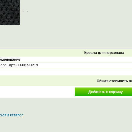
.
.
Кресла для персонала
именование
есло , арт.CH-687AXSN
Общая стоимость в
ься в каталог