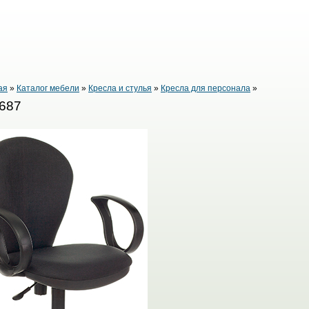
ая
»
Каталог мебели
»
Кресла и стулья
»
Кресла для персонала
»
687