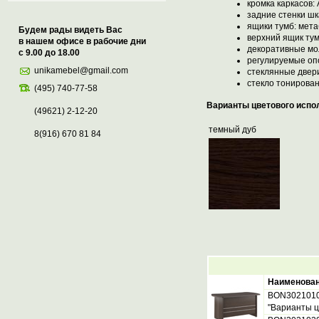
кромка каркасов:
задние стенки ш
ящики тумб: мет
Будем рады видеть Вас
верхний ящик ту
в нашем офисе в рабочие дни
декоративные м
с 9.00 до 18.00
регулируемые о
unikamebel@gmail.com
стеклянные двер
стекло тонирован
(495) 740-77-58
Варианты цветового испо
(49621) 2-12-20
темный дуб
8(916) 670 81 84
Наименова
BON302101
"Варианты ц