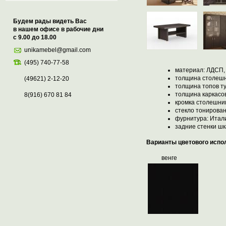
Будем рады видеть Вас
в нашем офисе в рабочие дни
с 9.00 до 18.00
unikamebel@gmail.com
(495) 740-77-58
материал: ЛДСП,
толщина столеш
(49621) 2-12-20
толщина топов т
толщина каркасо
8(916) 670 81 84
кромка столешни
стекло тонирова
фурнитура: Ита
задние стенки ш
Варианты цветового испо
венге