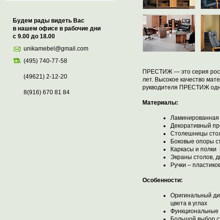
Будем рады видеть Вас
в нашем офисе в рабочие дни
с 9.00 до 18.00
unikamebel@gmail.com
(495) 740-77-58
ПРЕСТИЖ — это серия росс
(49621) 2-12-20
лет. Высокое качество мат
рукводителя ПРЕСТИЖ одни
8(916) 670 81 84
Материалы:
Ламинированная
Декоративный пр
Столешницы стол
Боковые опоры с
Каркасы и полки 
Экраны столов, д
Ручки – пластико
Особенности:
Оригинальный ди
цвета в углах
Функциональные 
Большой выбор с