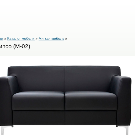
ая
»
Каталог мебели
»
Мягкая мебель
»
ипсо (М-02)